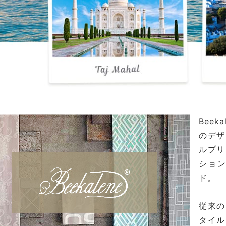
Bee
のデザ
ルプリ
ショ
ド。
従来の
タイル