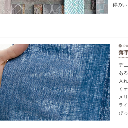
得のい
PO
薄
デ
あ
入
く
メ
ラ
ぴ