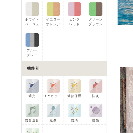
ホワイト
イエロー
ピンク
グリーン
ベージュ
オレンジ
レッド
ブラウン
ブルー
グレー
機能別
遮光
UVカット
遮熱保温
防炎
防音遮音
遮像
防汚
抗菌