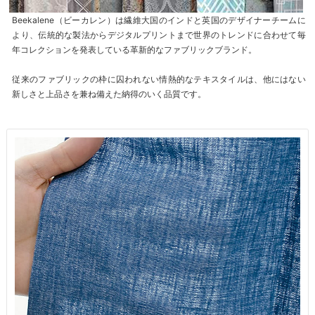
Beekalene（ビーカレン）は繊維大国のインドと英国のデザイナーチームに
より、伝統的な製法からデジタルプリントまで世界のトレンドに合わせて毎
年コレクションを発表している革新的なファブリックブランド。
従来のファブリックの枠に囚われない情熱的なテキスタイルは、他にはない
新しさと上品さを兼ね備えた納得のいく品質です。