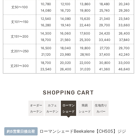
10,780
12,100
13,860
18,480
20,240
丈50〜100
14,080
16,720
19,800
25,740
29,260
12,540
14,080
15,620
21,340
23,540
丈101〜150
16,280
19,140
22,440
29,700
33,660
14,300
16,060
17,600
24,420
26,400
丈151〜200
18,700
21,560
25,300
33,440
37,840
16,500
18,040
19,800
27,720
29,700
丈201〜250
21,120
23,980
28,160
37,400
42,240
18,700
20,020
22,000
30,800
33,000
丈251〜300
23,540
26,400
31,020
41,360
46,640
SHOPPING CART
オーダー
カフェ
ローマン
簡易
生地売り
カーテン
カーテン
シェード
シェード
カバー
ローマンシェードBeekalene【CH505】ジジ
約5営業日後出荷