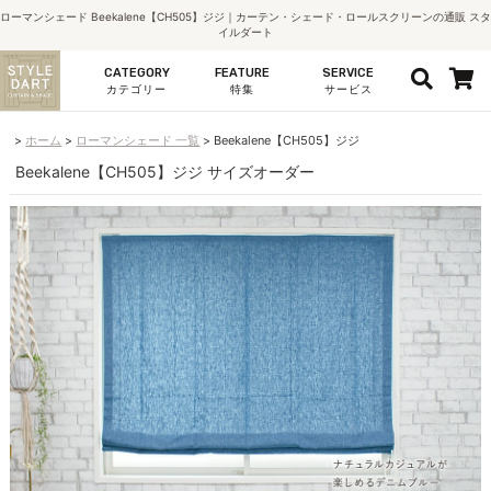
ローマンシェード Beekalene【CH505】ジジ｜カーテン・シェード・ロールスクリーンの通販 スタ
イルダート
CATEGORY
FEATURE
SERVICE
カテゴリー
特集
サービス
ホーム
ローマンシェード 一覧
Beekalene【CH505】ジジ
Beekalene【CH505】ジジ サイズオーダー