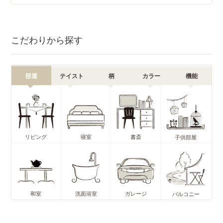
こだわりから探す
部屋
テイスト
柄
カラー
機能
リビング
寝室
書斎
子供部屋
和室
洗面浴室
ガレージ
バルコニー