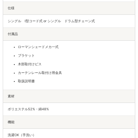
仕様
シングル I型コード式 or シングル ドラム型チェーン式
付属品
ローマンシェードメカ一式
ブラケット
木部取付けビス
カーテンレール取付け用金具
取扱説明書
素材
ポリエステル52%・綿48%
機能
洗濯OK（手洗い）