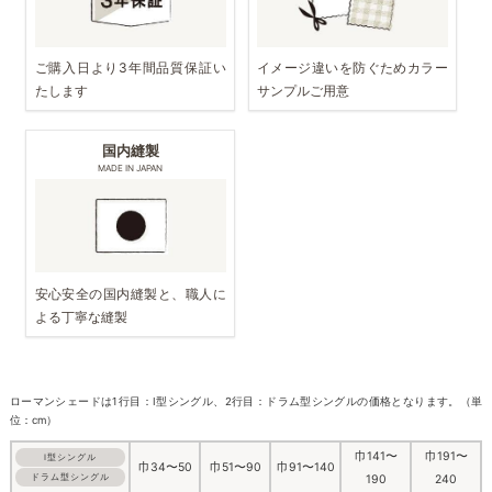
ご購入日より3年間品質保証い
イメージ違いを防ぐためカラー
たします
サンプルご用意
国内縫製
MADE IN JAPAN
安心安全の国内縫製と、職人に
よる丁寧な縫製
ローマンシェードは1行目：I型シングル、2行目：ドラム型シングルの価格となります。（単
位：cm）
巾141〜
巾191〜
I型シングル
巾34〜50
巾51〜90
巾91〜140
ドラム型シングル
190
240