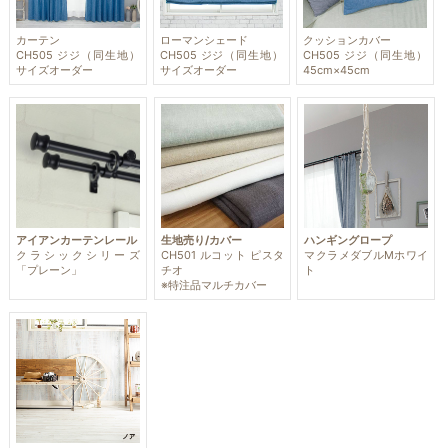
カーテン
ローマンシェード
クッションカバー
CH505 ジジ（同生地）
CH505 ジジ（同生地）
CH505 ジジ（同生地）
サイズオーダー
サイズオーダー
45cm×45cm
アイアンカーテンレール
生地売り/カバー
ハンギングロープ
クラシックシリーズ
CH501 ルコット ピスタ
マクラメダブルMホワイ
「プレーン」
チオ
ト
※特注品マルチカバー