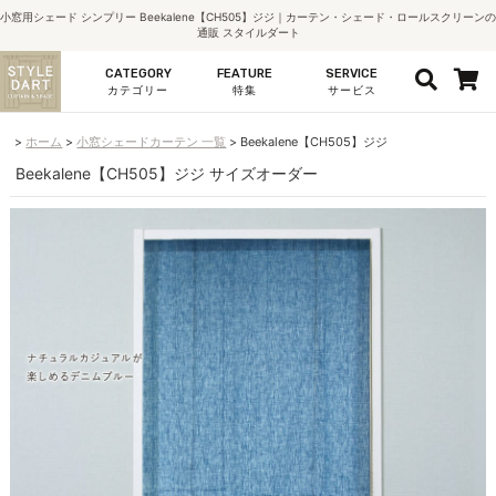
小窓用シェード シンプリー Beekalene【CH505】ジジ｜カーテン・シェード・ロールスクリーンの
通販 スタイルダート
CATEGORY
FEATURE
SERVICE
カテゴリー
特集
サービス
ホーム
小窓シェードカーテン 一覧
Beekalene【CH505】ジジ
Beekalene【CH505】ジジ サイズオーダー