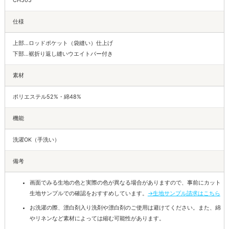
CH505
仕様
上部…ロッドポケット（袋縫い）仕上げ
下部…裾折り返し縫いウエイトバー付き
素材
ポリエステル52%・綿48%
機能
洗濯OK（手洗い）
備考
画面でみる生地の色と実際の色が異なる場合がありますので、事前にカット
生地サンプルでの確認をおすすめしています。
→生地サンプル請求はこちら
お洗濯の際、漂白剤入り洗剤や漂白剤のご使用は避けてください。また、綿
やリネンなど素材によっては縮む可能性があります。