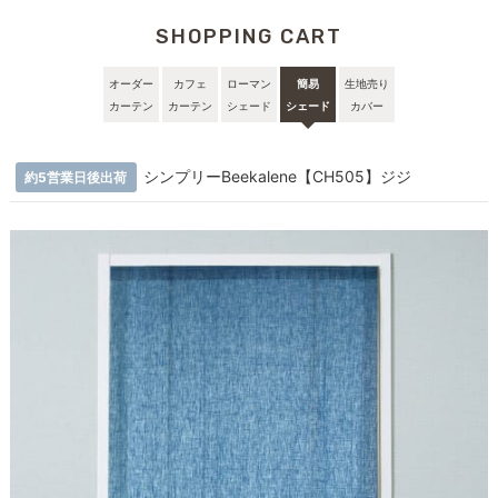
SHOPPING CART
オーダー
カフェ
ローマン
簡易
生地売り
カーテン
カーテン
シェード
シェード
カバー
シンプリーBeekalene【CH505】ジジ
約5営業日後出荷