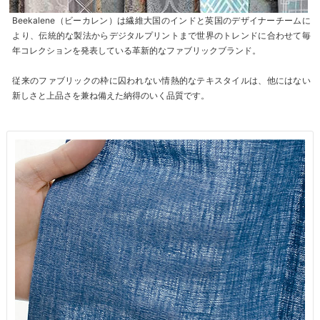
Beekalene（ビーカレン）は繊維大国のインドと英国のデザイナーチームに
より、伝統的な製法からデジタルプリントまで世界のトレンドに合わせて毎
年コレクションを発表している革新的なファブリックブランド。
従来のファブリックの枠に囚われない情熱的なテキスタイルは、他にはない
新しさと上品さを兼ね備えた納得のいく品質です。