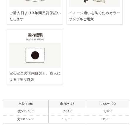
ご購入日より3年間品質保証い
イメージ違いを防ぐためカラー
たします
サンプルご用意
国内縫製
MADE IN JAPAN
安心安全の国内縫製と、職人に
よる丁寧な縫製
単位：cm
巾20〜45
巾46〜100
丈50〜100
7,040
7,920
丈101〜200
10,560
11,660