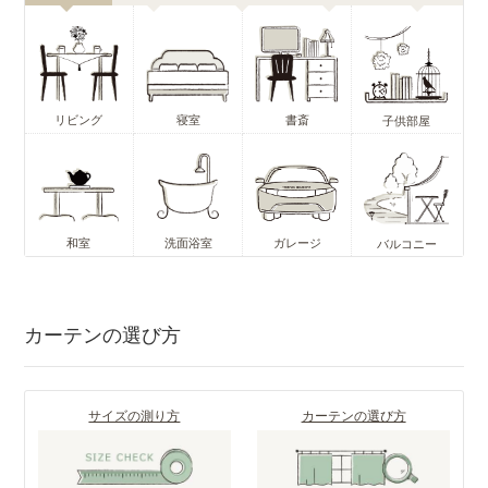
リビング
寝室
書斎
子供部屋
和室
洗面浴室
ガレージ
バルコニー
カーテンの選び方
サイズの測り方
カーテンの選び方