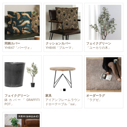
同柄カバー
クッションカバー
フェイクグリーン
YH847「パーヴォ」
YH846「プルーマ」
「ユーカリの木」
フェイクグリーン
家具
オーダーラグ
鉢カバー「GRAFFITI
アイアンフレームラウン
「ラグゼ」
POT」
ドローテーブル「sui」