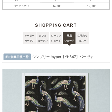
丈101〜200
14,080
15,532
SHOPPING CART
オーダー
カフェ
ローマン
簡易
生地売り
カーテン
カーテン
シェード
シェード
カバー
シンプリーJoyper【YH847】パーヴォ
約5営業日後出荷