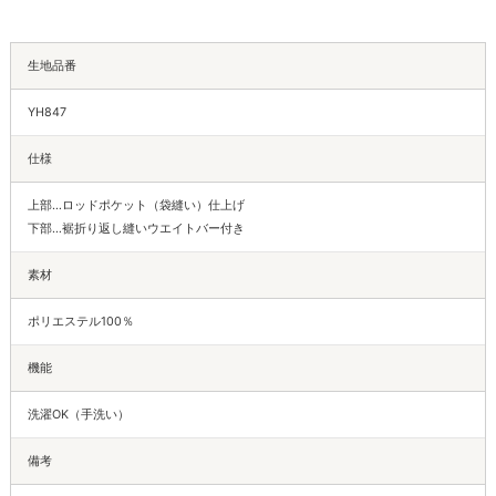
生地品番
YH847
仕様
上部…ロッドポケット（袋縫い）仕上げ
下部…裾折り返し縫いウエイトバー付き
素材
ポリエステル100％
機能
洗濯OK（手洗い）
備考