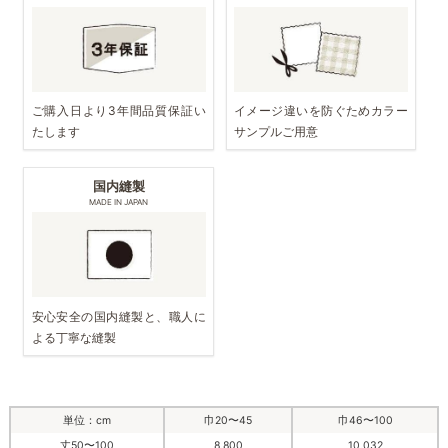
ご購入日より3年間品質保証い
イメージ違いを防ぐためカラー
たします
サンプルご用意
国内縫製
MADE IN JAPAN
安心安全の国内縫製と、職人に
よる丁寧な縫製
単位：cm
巾20〜45
巾46〜100
丈50〜100
8,800
10,032