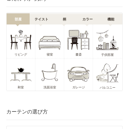
部屋
テイスト
柄
カラー
機能
リビング
寝室
書斎
子供部屋
和室
洗面浴室
ガレージ
バルコニー
カーテンの選び方