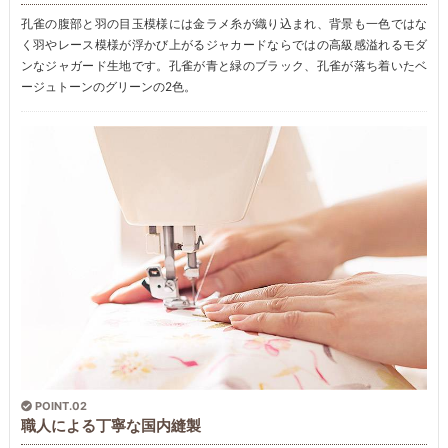
孔雀の腹部と羽の目玉模様には金ラメ糸が織り込まれ、背景も一色ではな
く羽やレース模様が浮かび上がるジャカードならではの高級感溢れるモダ
ンなジャガード生地です。孔雀が青と緑のブラック、孔雀が落ち着いたベ
ージュトーンのグリーンの2色。
POINT.02
職人による丁寧な国内縫製