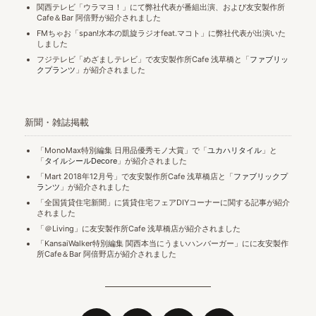
関西テレビ「ウラマヨ！」にて弊社代表が番組出演、および友安製作所
Cafe＆Bar 阿倍野が紹介されました
FMちゃお「span!水本の凱旋ラジオfeat.マコト」に弊社代表が出演いた
しました
フジテレビ「めざましテレビ」で友安製作所Cafe 浅草橋と「
ファブリッ
クプランツ
」が紹介されました
新聞・雑誌掲載
「MonoMax特別編集 日用品優秀モノ大賞」で「
ユカハリタイル
」と
「
タイルシールDecore
」が紹介されました
「Mart 2018年12月号」で友安製作所Cafe 浅草橋店と「
ファブリックプ
ランツ
」が紹介されました
「全国賃貸住宅新聞」に賃貸住宅フェアDIYコーナーに関する記事が紹介
されました
「＠Living」に友安製作所Cafe 浅草橋店が紹介されました
「KansaiWalker特別編集 関西本当にうまいハンバーガー」にに友安製作
所Cafe＆Bar 阿倍野店が紹介されました