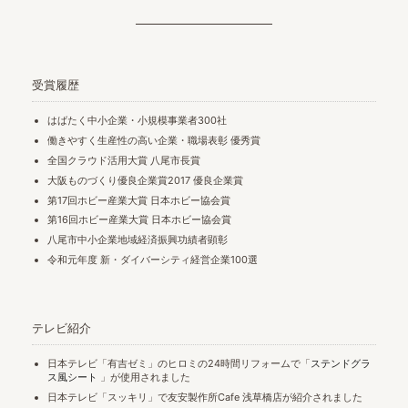
受賞履歴
はばたく中小企業・小規模事業者300社
働きやすく生産性の高い企業・職場表彰 優秀賞
全国クラウド活用大賞 八尾市長賞
大阪ものづくり優良企業賞2017 優良企業賞
第17回ホビー産業大賞 日本ホビー協会賞
第16回ホビー産業大賞 日本ホビー協会賞
八尾市中小企業地域経済振興功績者顕彰
令和元年度 新・ダイバーシティ経営企業100選
テレビ紹介
日本テレビ「有吉ゼミ」のヒロミの24時間リフォームで「
ステンドグラ
ス風シート
」が使用されました
日本テレビ「スッキリ」で友安製作所Cafe 浅草橋店が紹介されました