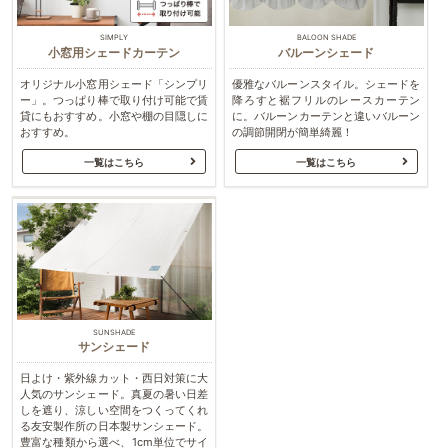
SIMPLY
BALOON SHADE
小窓用シェードカーテン
バルーンシェード
オリジナル小窓用シェード「シンプリ
優雅なバルーンスタイル。シェードを
ー」。つっぱり棒で取り付け可能で賃
降ろすと裾フリルのレースカーテン
貸にもおすすめ。小窓や棚の目隠しに
に。バルーンカーテンと違いバルーン
おすすめ。
の調節開閉が簡単綺麗！
一覧はこちら
一覧はこちら
SUNSHADE
サンシェード
日よけ・紫外線カット・西日対策に大
人気のサンシェード。真夏の暑い日差
しを遮り、涼しい空間をつくってくれ
る友安製作所の日本製サンシェード。
豊富な種類から選べ、1cm単位でサイ