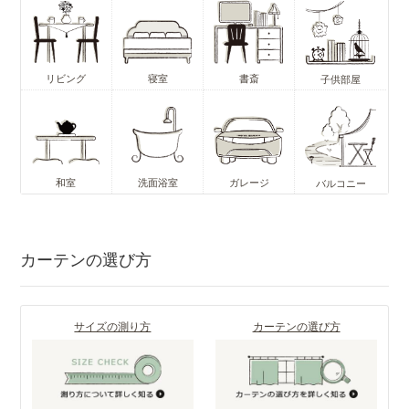
リビング
寝室
書斎
子供部屋
和室
洗面浴室
ガレージ
バルコニー
カーテンの選び方
サイズの測り方
カーテンの選び方