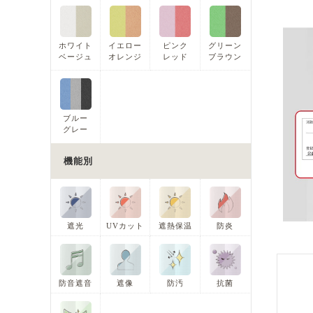
ホワイト
イエロー
ピンク
グリーン
ベージュ
オレンジ
レッド
ブラウン
ブルー
グレー
機能別
遮光
UVカット
遮熱保温
防炎
防音遮音
遮像
防汚
抗菌