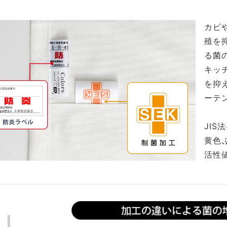
カビ
殖を
る菌
キッ
を抑
ーテ
JIS
黄色
活性値