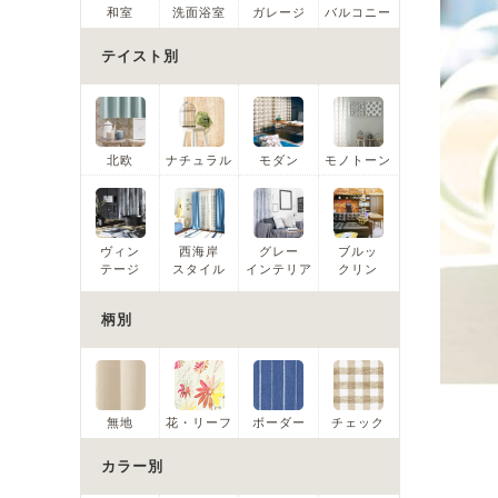
和室
洗面浴室
ガレージ
バルコニー
テイスト別
北欧
ナチュラル
モダン
モノトーン
ヴィン
西海岸
グレー
ブルッ
テージ
スタイル
インテリア
クリン
柄別
無地
花・リーフ
ボーダー
チェック
カラー別