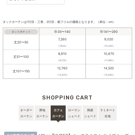
タックカーテンは1行目：三巻、2行目：裾フリルの価格となります。（単位：cm）
巾35〜140
巾141〜290
ロッドポケット
7,260
9,020
丈20〜50
（7,920）
（10,340）
8,910
10,670
丈51〜100
（9,570）
（11,990）
12,760
14,520
丈101〜150
（13,420）
（15,840）
SHOPPING CART
オーダー
厚地
カフェ
ローマン
簡易
ラミネート
カーテン
カーテン
カーテン
シェード
シェード
生地