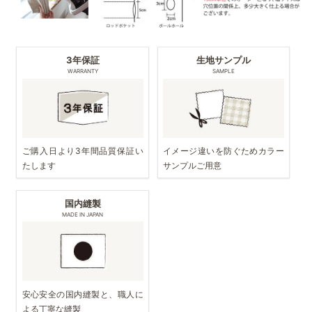
3年保証
生地サンプル
WARRANTY
SAMPLE
ご購入日より3年間品質保証い
イメージ違いを防ぐためカラー
たします
サンプルご用意
国内縫製
MADE IN JAPAN
安心安全の国内縫製と、職人に
よる丁寧な縫製