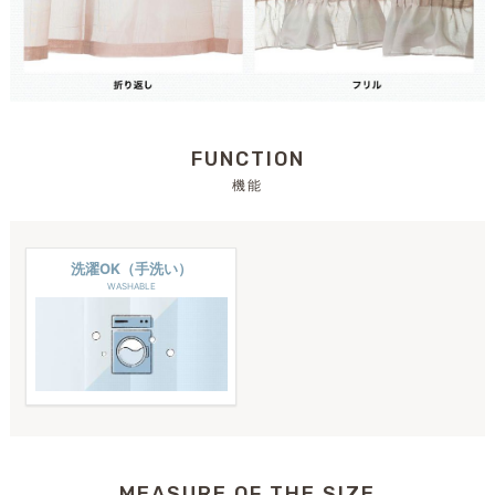
FUNCTION
機能
洗濯OK（手洗い）
WASHABLE
MEASURE OF THE SIZE