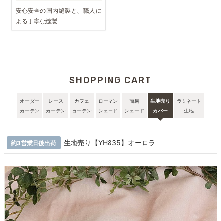
安心安全の国内縫製と、職人に
よる丁寧な縫製
SHOPPING CART
オーダー
レース
カフェ
ローマン
簡易
生地売り
ラミネート
カーテン
カーテン
カーテン
シェード
シェード
カバー
生地
生地売り【YH835】オーロラ
約3営業日後出荷