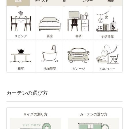
部屋
テイスト
柄
カラー
機能
リビング
寝室
書斎
子供部屋
和室
洗面浴室
ガレージ
バルコニー
カーテンの選び方
サイズの測り方
カーテンの選び方