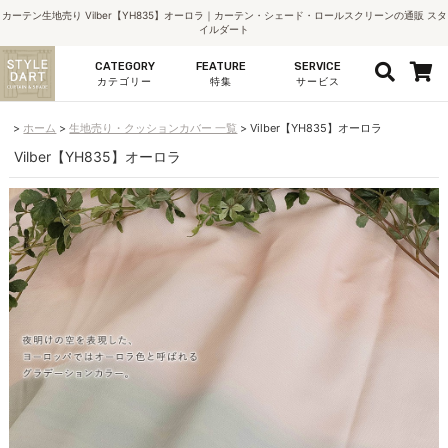
カーテン生地売り Vilber【YH835】オーロラ｜カーテン・シェード・ロールスクリーンの通販 スタ
イルダート
CATEGORY
FEATURE
SERVICE
カテゴリー
特集
サービス
ホーム
生地売り・クッションカバー 一覧
Vilber【YH835】オーロラ
Vilber【YH835】オーロラ