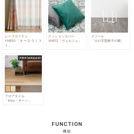
レースカーテン
クッションカバー
スツール
YH850「オーロラミス
VH912「ヴェルジュ」
「ロの字型椅子の脚」
ト」
フロアタイル
「Kino・キーノ」
FUNCTION
機能