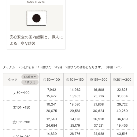
MADE IN JAPAN
安心安全の国内縫製と、職人に
よる丁寧な縫製
タックカーテンは1行目：1.5倍ひだ、2行目：2倍ひだの価格となります。（単位：cm）
1.5倍ひだ
巾50〜100
巾101〜150
巾151〜200
巾201〜300
タック
2倍ひだ
7,942
14,982
16,808
22,825
丈50〜100
15,477
15,983
23,716
31,064
10,241
19,580
21,868
29,722
丈101〜150
20,075
20,581
30,624
40,260
12,540
24,178
26,928
36,619
丈151〜200
24,684
25,179
37,521
49,456
14,839
28,776
31,988
43,516
丈201〜260