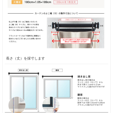
長さ（丈）を採寸します