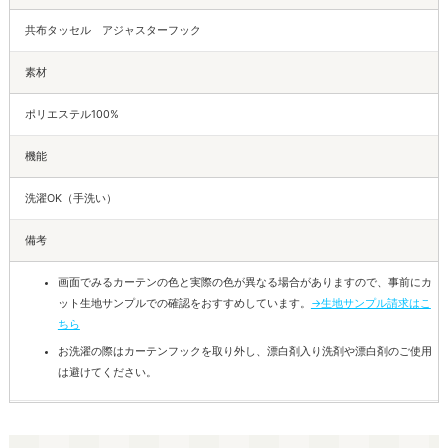
共布タッセル アジャスターフック
素材
ポリエステル100%
機能
洗濯OK（手洗い）
備考
画面でみるカーテンの色と実際の色が異なる場合がありますので、事前にカ
ット生地サンプルでの確認をおすすめしています。
→生地サンプル請求はこ
ちら
お洗濯の際はカーテンフックを取り外し、漂白剤入り洗剤や漂白剤のご使用
は避けてください。