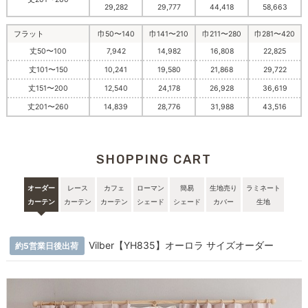
29,282
29,777
44,418
58,663
フラット
巾50〜140
巾141〜210
巾211〜280
巾281〜420
丈50〜100
7,942
14,982
16,808
22,825
丈101〜150
10,241
19,580
21,868
29,722
丈151〜200
12,540
24,178
26,928
36,619
丈201〜260
14,839
28,776
31,988
43,516
SHOPPING CART
オーダー
レース
カフェ
ローマン
簡易
生地売り
ラミネート
カーテン
カーテン
カーテン
シェード
シェード
カバー
生地
Vilber【YH835】オーロラ サイズオーダー
約5営業日後出荷