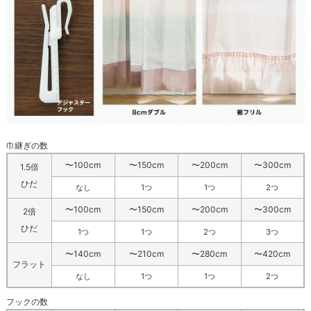
巾継ぎの数
〜100cm
〜150cm
〜200cm
〜300cm
1.5倍
ひだ
なし
1つ
1つ
2つ
〜100cm
〜150cm
〜200cm
〜300cm
2倍
ひだ
1つ
1つ
2つ
3つ
〜140cm
〜210cm
〜280cm
〜420cm
フラット
なし
1つ
1つ
2つ
フックの数