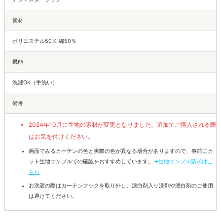
素材
ポリエステル50％ 綿50％
機能
洗濯OK（手洗い）
備考
2024年10月に生地の素材が変更となりました。追加でご購入される際
はお気を付けください。
画面でみるカーテンの色と実際の色が異なる場合がありますので、事前にカ
ット生地サンプルでの確認をおすすめしています。
→生地サンプル請求はこ
ちら
お洗濯の際はカーテンフックを取り外し、漂白剤入り洗剤や漂白剤のご使用
は避けてください。