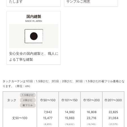
たします
サンプルご用意
国内縫製
MADE IN JAPAN
安心安全の国内縫製と、職人に
よる丁寧な縫製
タックカーテンは1行目：1.5倍ひだ、2行目：2倍ひだ、3行目：1.5倍ひだの裾フリル価格とな
ります。（単位：cm）
1.5倍ひだ
タック
巾50〜100
巾101〜150
巾151〜200
巾201〜300
2倍ひだ
裾フリル
7,942
14,982
16,808
22,825
丈50〜100
15,477
15,983
23,716
31,064
（8,855）
（16,632）
（19,745）
（25,575）