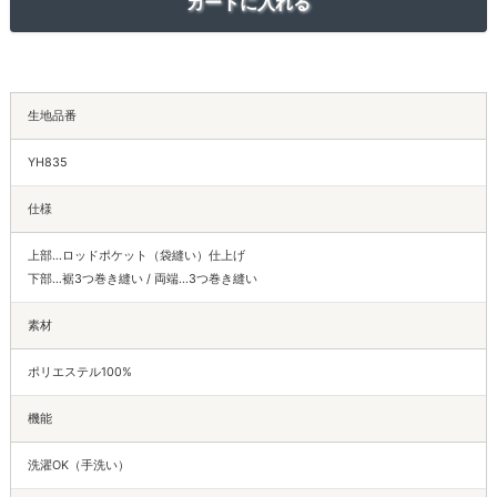
生地品番
YH835
仕様
上部…ロッドポケット（袋縫い）仕上げ
下部…裾3つ巻き縫い / 両端…3つ巻き縫い
素材
ポリエステル100%
機能
洗濯OK（手洗い）