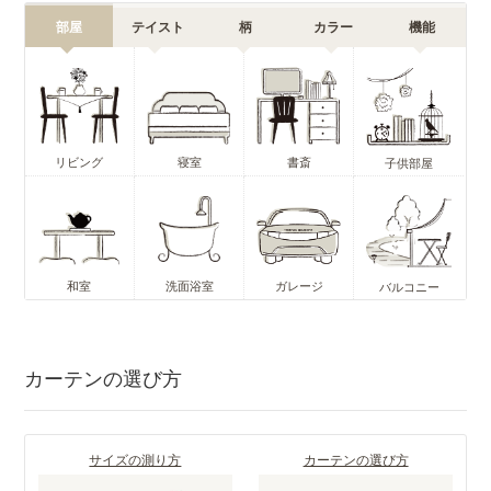
部屋
テイスト
柄
カラー
機能
リビング
寝室
書斎
子供部屋
和室
洗面浴室
ガレージ
バルコニー
カーテンの選び方
サイズの測り方
カーテンの選び方