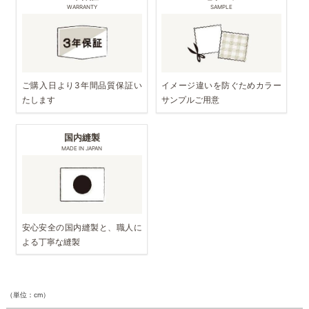
WARRANTY
SAMPLE
ご購入日より3年間品質保証い
イメージ違いを防ぐためカラー
たします
サンプルご用意
国内縫製
MADE IN JAPAN
安心安全の国内縫製と、職人に
よる丁寧な縫製
（単位：cm）