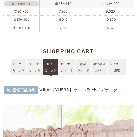
巾35〜140
巾141〜290
ロッドポケット
丈20〜50
7,260
9,020
丈51〜100
8,910
10,670
丈101〜150
12,760
14,520
SHOPPING CART
オーダー
レース
カフェ
ローマン
簡易
生地売り
ラミネート
カーテン
カーテン
カーテン
シェード
シェード
カバー
生地
Vilber【YH835】オーロラ サイズオーダー
約5営業日後出荷